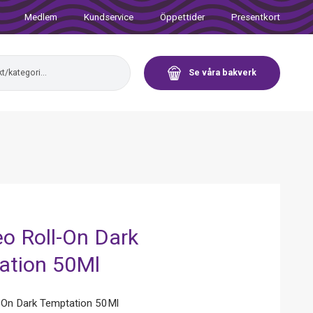
Medlem
Kundservice
Öppettider
Presentkort
Se våra bakverk
o Roll-On Dark
ation 50Ml
-On Dark Temptation 50Ml