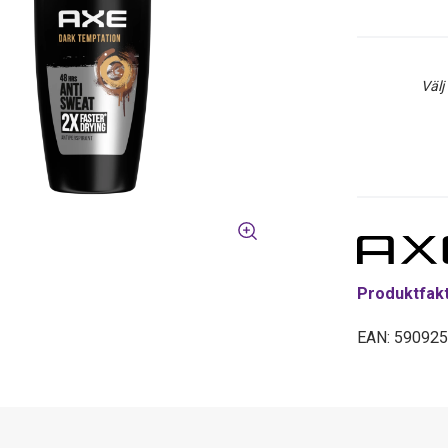
Välj
Produktfak
EAN: 59092