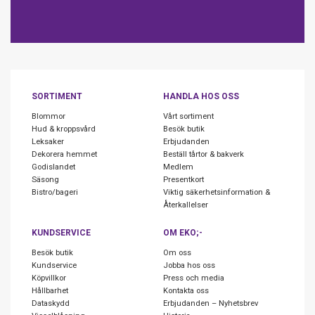
SORTIMENT
HANDLA HOS OSS
Blommor
Vårt sortiment
Hud & kroppsvård
Besök butik
Leksaker
Erbjudanden
Dekorera hemmet
Beställ tårtor & bakverk
Godislandet
Medlem
Säsong
Presentkort
Bistro/bageri
Viktig säkerhetsinformation &
Återkallelser
KUNDSERVICE
OM EKO;-
Besök butik
Om oss
Kundservice
Jobba hos oss
Köpvillkor
Press och media
Hållbarhet
Kontakta oss
Dataskydd
Erbjudanden – Nyhetsbrev